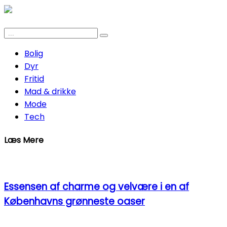
Bolig
Dyr
Fritid
Mad & drikke
Mode
Tech
Læs Mere
Essensen af charme og velvære i en af
Københavns grønneste oaser