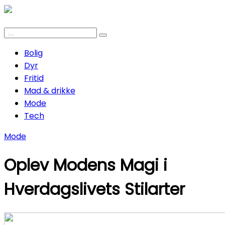
Bolig
Dyr
Fritid
Mad & drikke
Mode
Tech
Mode
Oplev Modens Magi i
Hverdagslivets Stilarter