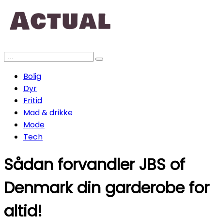
Bolig
Dyr
Fritid
Mad & drikke
Mode
Tech
Sådan forvandler JBS of
Denmark din garderobe for
altid!