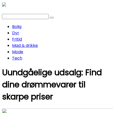
Bolig
Dyr
Fritid
Mad & drikke
Mode
Tech
Uundgåelige udsalg: Find
dine drømmevarer til
skarpe priser