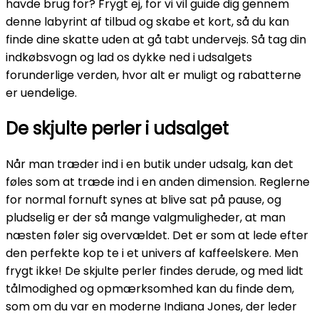
havde brug for? Frygt ej, for vi vil guide dig gennem
denne labyrint af tilbud og skabe et kort, så du kan
finde dine skatte uden at gå tabt undervejs. Så tag din
indkøbsvogn og lad os dykke ned i udsalgets
forunderlige verden, hvor alt er muligt og rabatterne
er uendelige.
De skjulte perler i udsalget
Når man træder ind i en butik under udsalg, kan det
føles som at træde ind i en anden dimension. Reglerne
for normal fornuft synes at blive sat på pause, og
pludselig er der så mange valgmuligheder, at man
næsten føler sig overvældet. Det er som at lede efter
den perfekte kop te i et univers af kaffeelskere. Men
frygt ikke! De skjulte perler findes derude, og med lidt
tålmodighed og opmærksomhed kan du finde dem,
som om du var en moderne Indiana Jones, der leder